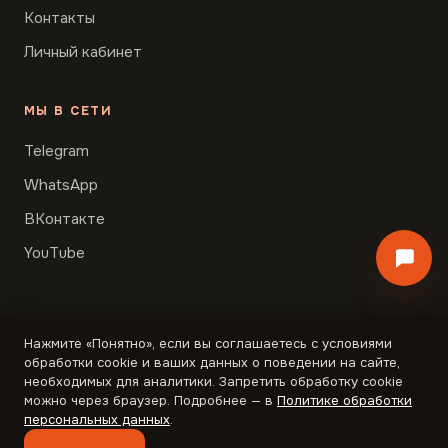
Контакты
Личный кабинет
МЫ В СЕТИ
Telegram
WhatsApp
ВКонтакте
YouTube
Нажмите «Понятно», если вы соглашаетесь с условиями
© Образ Мысли, 2026 · Лицензия ЛО35-01298-
обработки cookie и ваших данных о поведении на сайте,
77/00350538 · ОГРН 1167746556317
необходимых для аналитики. Запретить обработку cookie
Оферта
Оферта образования
Обработка данных
можно через браузер. Подробнее — в
Политике обработки
персональных данных
.