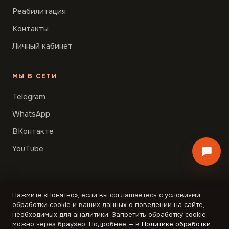
Реабилитация
Контакты
Личный кабинет
МЫ В СЕТИ
Telegram
WhatsApp
ВКонтакте
YouTube
Нажмите «Понятно», если вы соглашаетесь с условиями
© Образ Мысли, 2026 · Лицензия ЛО35-01298-
обработки cookie и ваших данных о поведении на сайте,
77/00350538 · ОГРН 1167746556317
необходимых для аналитики. Запретить обработку cookie
Оферта
Оферта образования
Обработка данных
можно через браузер. Подробнее — в
Политике обработки