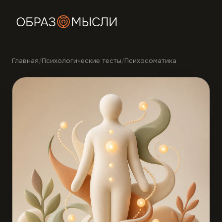
Главная
/
Психологические тесты
/
Психосоматика